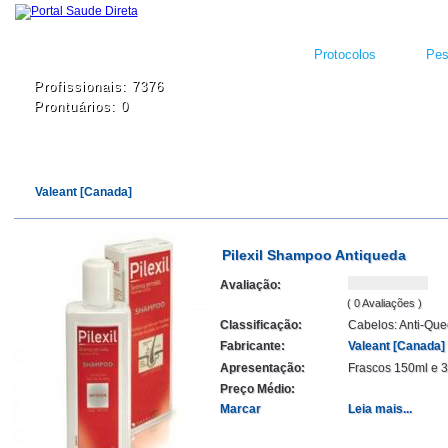
Protocolos
Pes
Profissionais: 7376
Prontuários: 0
Valeant [Canada]
Pilexil Shampoo Antiqueda
Avaliação:
( 0 Avaliações )
Classificação:
Cabelos: Anti-Qu
Fabricante:
Valeant [Canada]
Apresentação:
Frascos 150ml e 
Preço Médio:
Marcar
Leia mais...