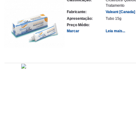
Tratamento
Fabricante:
Valeant [Canada]
Apresentação:
Tubo 15g
Preço Médio:
Marcar
Leia mais...
Atualizado em
Administração
Editorial
Legislação
Relatórios
14/09/2020