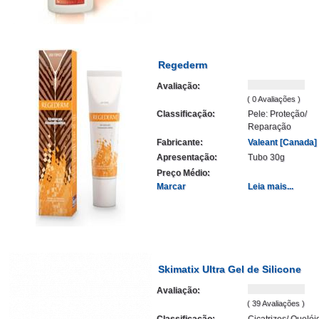
Regederm
Avaliação:
( 0 Avaliações )
Classificação:
Pele: Proteção/
Reparação
Fabricante:
Valeant [Canada]
Apresentação:
Tubo 30g
Preço Médio:
Marcar
Leia mais...
Skimatix Ultra Gel de Silicone
Avaliação:
( 39 Avaliações )
Classificação:
Cicatrizes/ Quelói