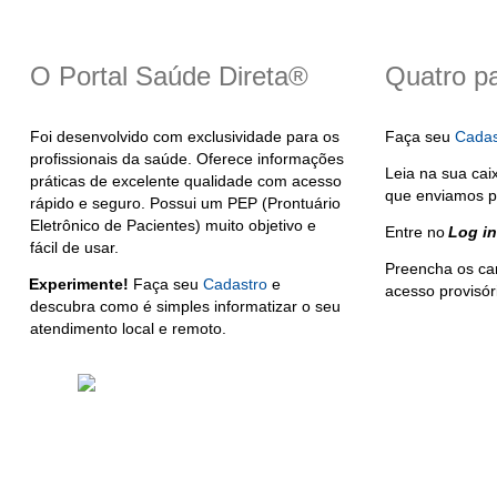
O Portal Saúde Direta®
Quatro p
Foi desenvolvido com exclusividade para os
Faça seu
Cadas
profissionais da saúde. Oferece informações
Leia na sua cai
práticas de excelente qualidade com acesso
que enviamos p
rápido e seguro. Possui um PEP (Prontuário
Eletrônico de Pacientes) muito objetivo e
Entre no
Log in
fácil de usar.
Preencha os ca
Experimente!
Faça seu
Cadastro
e
acesso provisór
descubra como é simples informatizar o seu
atendimento local e remoto.
Atualizado em
Administração
Editorial
Legislação
Relatórios
21/11/2020